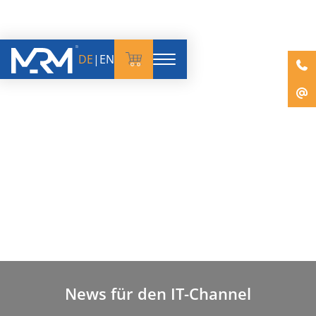
DE
|
EN
News für den IT-Channel