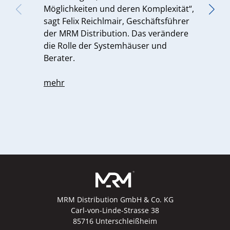
Möglichkeiten und deren Komplexität“,
U
sagt Felix Reichlmair, Geschäftsführer
e
der MRM Distribution. Das verändere
H
die Rolle der Systemhäuser und
B
Berater.
u
b
mehr
I
M
m
MRM Distribution GmbH & Co. KG
Carl-von-Linde-Strasse 38
85716 Unterschleißheim