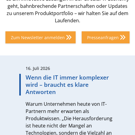
geht, bahnbrechende Partnerschaften oder Updates
zu unserem Produktportfolio – wir halten Sie auf dem
Laufenden.
Zum Newsletter anmelden
Presseanfragen
16. Juli 2026
8
Wenn die IT immer komplexer
N
wird – braucht es klare
W
Antworten
a
S
Warum Unternehmen heute von IT-
Partnern mehr erwarten als
M
Produktwissen. „Die Herausforderung
G
ist heute nicht der Mangel an
k
Technologien, sondern die Vielzahl an
B