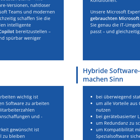
Konditionen.
are‑Versionen, nahtloser
soft Teams und modernen
Unsere Microsoft Exper
hzeitig schaffen Sie die
gebrauchten Microsoft
en intelligente
Sie genau die IT‑Umge
Copilot
bereitzustellen –
passt – und gleichzeiti
und spürbar weniger
Hybride Software
machen Sinn
beiten wichtig ist
bei überwiegend sta
n Software zu arbeiten
um alle Vorteile aus
itarbeiterzahlen
nutzen
Anschaffungen und -
bei gerätebasierter 
um Redundanz zu sc
keit gewünscht ist
um Kompatibilität mi
l zu bleiben
Spezialsoftware sich