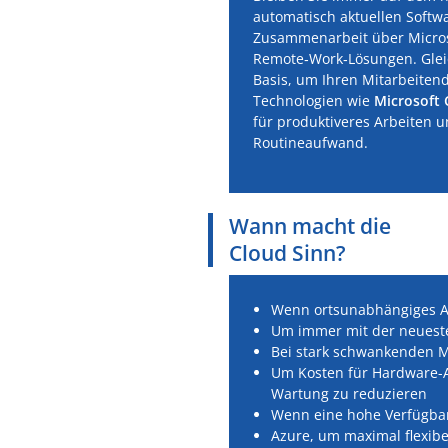
automatisch aktuellen Softw
Zusammenarbeit über Micro
Remote‑Work‑Lösungen. Gleic
Basis, um Ihren Mitarbeitend
Technologien wie
Microsoft 
für produktiveres Arbeiten 
Routineaufwand.
Wann macht die
Cloud Sinn?
Wenn ortsunabhängiges Ar
Um immer mit der neueste
Bei stark schwankenden M
Um Kosten für Hardware-
Wartung zu reduzieren
Wenn eine hohe Verfügbar
Azure, um maximal flexibe