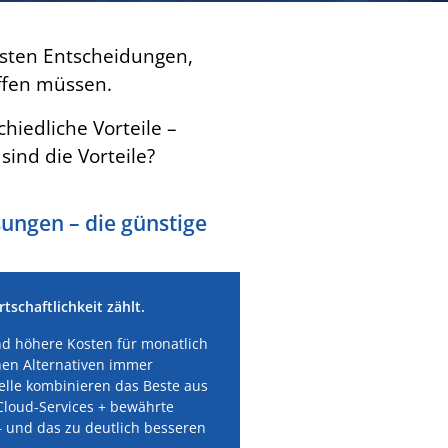
gsten Entscheidungen,
effen müssen.
iedliche Vorteile –
ind die Vorteile?
ungen – die günstige
schaftlichkeit zählt.
d höhere Kosten für monatlich
en Alternativen immer
elle kombinieren das Beste aus
Cloud‑Services + bewährte
 und das zu deutlich besseren