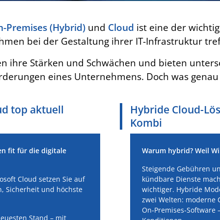
-Premises (Hybrid)
und
Cloud
ist eine der wichti
men bei der Gestaltung ihrer IT-Infrastruktur tr
n ihre Stärken und Schwächen und bieten untersch
rderungen eines Unternehmens. Doch was genau s
ud top aktuell
Hybride Cloud-Lös
Kombi
fit für die digitale
Warum hybrid? Weil Wirt
Steigende Gebühren un
osoft Cloud setzen Sie auf
kündbare Dienste mach
n, Sicherheit und höchste
wichtiger. Hybride Mod
zwei Welten: moderne 
On‑Premises‑Software –
euesten Stand – mit