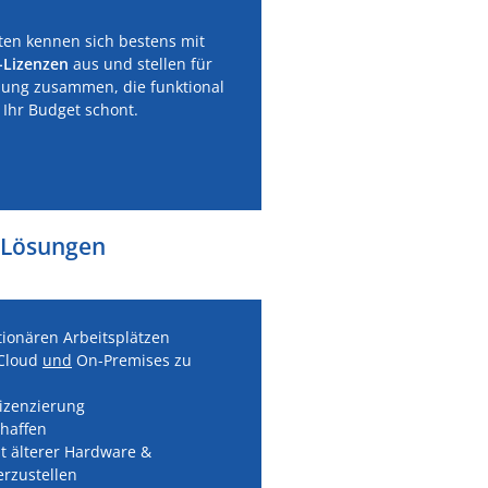
ten kennen sich bestens mit
-Lizenzen
aus und stellen für
bung zusammen, die funktional
g Ihr Budget schont.
-Lösungen
tionären Arbeitsplätzen
 Cloud
und
On-Premises zu
Lizenzierung
haffen
t älterer Hardware &
erzustellen