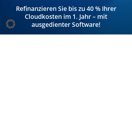
Refinanzieren Sie bis zu 40 % Ihrer
Cloudkosten im 1. Jahr – mit
ausgedienter Software!
Cloud-Lösungen von Microsoft sind in Ihrem
Unternehmen ein Thema? Dann beachten
Sie, dass die neuen Software-Abos Ihre
bisherigen On-Premises-Lizenzen freisetzen.
Diese Software-Assets sind bares Geld wert – in der
Regel bis zu 40 Prozent der im ersten Jahr
entstehenden Cloudkosten! Lassen Sie dieses
Potenzial nicht ungenutzt und denken Sie dran: IT-
Anschaffungen wie den Gang in die Cloud finanzieren
Sie mit Ihrer ausgedienten Software!